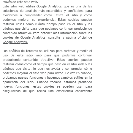
través de este sitio web.
Este sitio web utiliza Google Analytics, que es una de las
soluciones de análisis más extendidas y confiables.​​ para
ayudarnos a comprender cómo utiliza el sitio y cómo
podemos mejorar su experiencia. Estas cookies pueden
rastrear cosas como cuánto tiempo pasa en el sitio y las
páginas que visita para que podamos continuar produciendo
contenido atractivo. Para obtener más información sobre las
cookies de Google Analytics, consulte la
página oficial de
Google Analytics.
Los análisis de terceros se utilizan para rastrear y medir el
uso de este sitio web para que podamos continuar
produciendo contenido atractivo. Estas cookies pueden
rastrear cosas como el tiempo que pasa en el sitio web o las
páginas que visita, lo que nos ayuda a comprender cómo
podemos mejorar el sitio web para usted. De vez en cuando,
probamos nuevas funciones y hacemos cambios sutiles en la
apariencia del sitio. Cuando todavía estamos probando
nuevas funciones, estas cookies se pueden usar​​ para
asegurarnos de que reciba una experiencia consistente
mientras está en el sitio, mientras entendemos qué
optimizaciones aprecian más nuestros usuarios.
A medida que vendemos productos, es importante que
entendamos las estadísticas sobre cuántos visitantes de
nuestro sitio web realmente compran, por lo que este es el
tipo de datos que rastrearán estas cookies. Esto es
importante para usted, ya que significa que podemos hacer
pronósticos comerciales precisos que nos permitan analizar