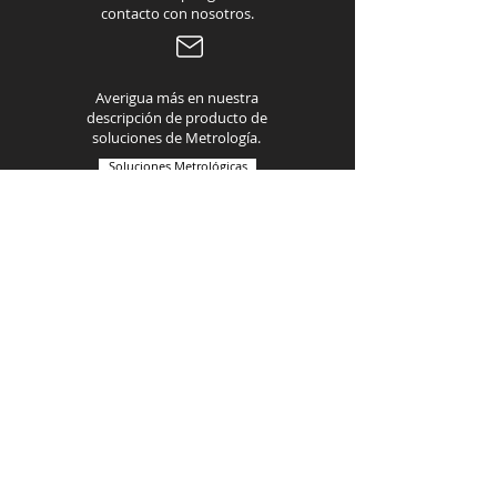
contacto con nosotros.
Averigua más en nuestra
descripción de producto de
soluciones de Metrología.
Soluciones Metrológicas
Soluciones en Metrología Industrial
Avanzada
Dirección:
Rua Sapucaia, 838 - CEP: 03170-050 - Mooca, São Paulo, SP
Contactos
Brasil
+55 11 2605-8080
Vtech Argentina
Distribuidor Certificado