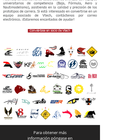
universitarios de competencia (Baja, Fórmula, Aero y
Nautimodelismo), asistiendo en la calidad y precisión de los
prototipos de carrera. Si está interesado en convertirse en un
equipo asociado de Vtech, contáctenos por correo
electrónico. ¡Estaremos encantados de ayudar!
Conviértase en socio de Vtech
Para obtener más
información póngase en