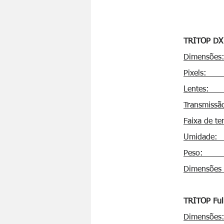
TRITOP DX
Dime
Pi
Le
​Transmissão
Faix
Umid
Pe
Dimen
TRITOP Ful
Dime