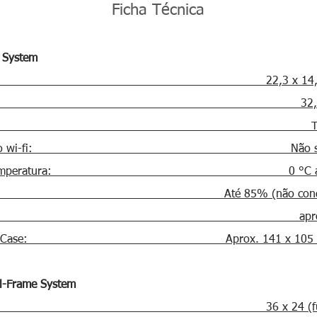
Ficha Técnica
 System
nsões: 22,3 x 14,8 (AP
xels: 32,5 milh
ntes: Titanar
 wi-fi
: Não suport
a de temperatura: 0 °C até 
ade: Até 85% (não condens
so: aprox. 70
sões Case: Aprox. 141 x 105 x 
l-Frame System
nsões: 36 x 24 (full fr