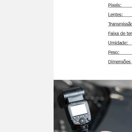
Pi
Le
​Transmissão
Faix
Umid
Pe
Dimen