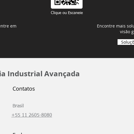
Clique ou Escaneie
entre em
Encontre mais sol
visão g
Soluç
ia Industrial Avançada
Contatos
Brasil
+55 11 2605-8080