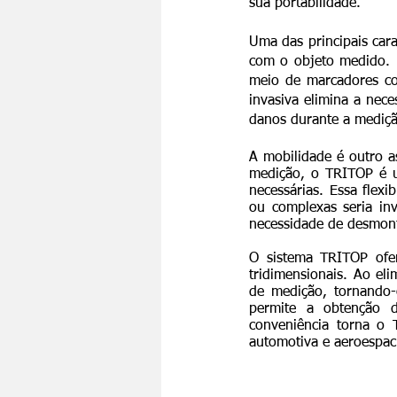
sua portabilidade.
Uma das principais cara
com o objeto medido. U
meio de marcadores co
invasiva elimina a nece
danos durante a mediçã
A mobilidade é outro a
medição, o TRITOP é u
necessárias. Essa flex
ou complexas seria inv
necessidade de desmont
O sistema TRITOP ofe
tridimensionais. Ao el
de medição, tornando-
permite a obtenção d
conveniência torna o 
automotiva e aeroespaci