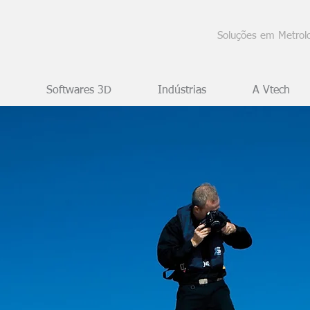
Soluções em Metrolo
Softwares 3D
Indústrias
A Vtech