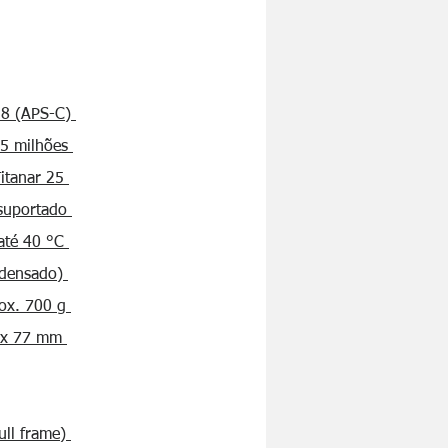
S-C)
ões
 25
ado
40 °C
ado)
0 g
77 mm
ame)