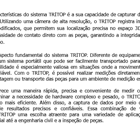
cterísticas do sistema TRITOP é a sua capacidade de capturar d
tilizando uma câmera de alta resolução, o TRITOP registra i
dificados, que permitem sua localização precisa no espaço 
ssidade de contato direto com as peças, garantindo a integrida
o.
specto fundamental do sistema TRITOP. Diferente de equipame
m sistema portátil que pode ser facilmente transportado par
ibilidade é especialmente valiosa em situações onde a movime
iável. Com o TRITOP, é possível realizar medições diretamen
agem ou transporte das peças para um ambiente de medição es
rece uma maneira rápida, precisa e conveniente de medir c
iminar a necessidade de hardware complexo e pesado, o TRITO
o mais eficiente. Além disso, a captura de dados por meio d
e resultados precisos e confiáveis. Essa combinação de v
TRITOP uma escolha atraente para uma variedade de aplicaç
al até a engenharia civil e a inspeção de peças.