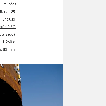
ões
 25
so
40 °C
ado)
0 g
83 mm