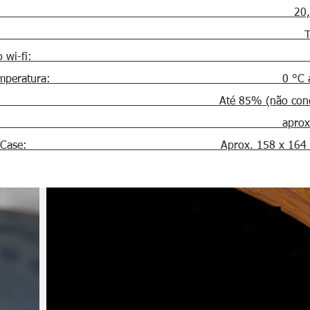
xels: 20,1 milh
ntes: Titanar
 wi-fi
: Inclu
a de temperatura: 0 °C até 
ade: Até 85% (não condens
so: aprox. 1.25
sões Case: Aprox. 158 x 164 x 