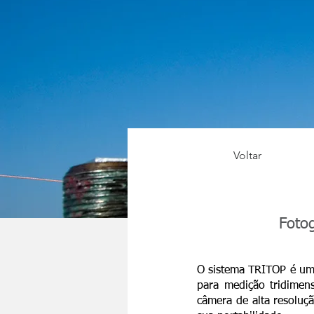
Voltar
Fotog
O sistema TRITOP é um
para medição tridimen
câmera de alta resoluçã