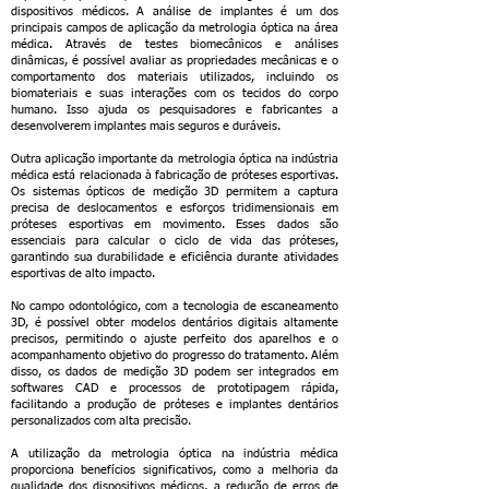
dispositivos médicos. A análise de implantes é um dos
principais campos de aplicação da metrologia óptica na área
médica. Através de testes biomecânicos e análises
dinâmicas, é possível avaliar as propriedades mecânicas e o
comportamento dos materiais utilizados, incluindo os
biomateriais e suas interações com os tecidos do corpo
humano. Isso ajuda os pesquisadores e fabricantes a
desenvolverem implantes mais seguros e duráveis.
Outra aplicação importante da metrologia óptica na indústria
médica está relacionada à fabricação de próteses esportivas.
Os sistemas ópticos de medição 3D permitem a captura
precisa de deslocamentos e esforços tridimensionais em
próteses esportivas em movimento. Esses dados são
essenciais para calcular o ciclo de vida das próteses,
garantindo sua durabilidade e eficiência durante atividades
esportivas de alto impacto.
No campo odontológico, com a tecnologia de escaneamento
3D, é possível obter modelos dentários digitais altamente
precisos, permitindo o ajuste perfeito dos aparelhos e o
acompanhamento objetivo do progresso do tratamento. Além
disso, os dados de medição 3D podem ser integrados em
softwares CAD e processos de prototipagem rápida,
facilitando a produção de próteses e implantes dentários
personalizados com alta precisão.
A utilização da metrologia óptica na indústria médica
proporciona benefícios significativos, como a melhoria da
qualidade dos dispositivos médicos, a redução de erros de