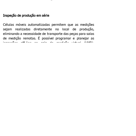
Inspeção de produção em série
Células móveis automatizadas permitem que as medições
sejam realizadas diretamente no local de produção,
eliminando a necessidade de transporte das peças para salas
de medição remotas. É possível programar e planejar as
inspeções off-line na sala de medição virtual (VMR),
utilizando o CAD e considerando a cinemática dos caminhos
do robô. Isso permite que a célula de medição permaneça
produtiva enquanto o processo de programação está em
andamento, aumentando a eficiência e a produtividade do
controle de produção em série.
Saiba mais >
Teste de montagem e carga
O rastreamento 3D em tempo real, seja de campo completo
ou baseado em pontos, permite o alinhamento preciso e o
posicionamento das peças físicas. Com o software dos
sistemas ATOS, é possível realizar uma montagem digital
flexível e eficaz de várias peças, garantindo uma montagem
e instalação precisas e verificando os tamanhos de
deformação e folga. Além disso, o sistema ARAMIS, em
conjunto com as instalações de teste, como câmaras