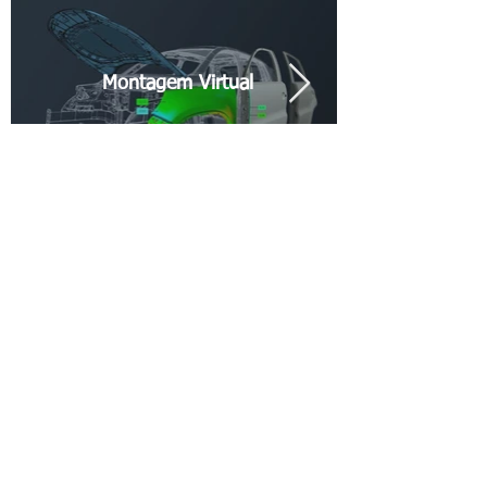
Montagem Virtual
Para maiores informações entre
em contato conosco.
Encontre mais soluções de metrologia em
nossa visão geral dos produtos.
Soluções em Metrologia
Soluções em Metrologia Industrial Avançada
Endereço:
Rua Sapucaia, 838 - CEP: 03170-050 - Mooca, São Paulo, SP