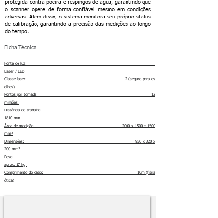
protegida contra poeira e respingos de água, garantindo que
o scanner opere de forma confiável mesmo em condições
adversas. Além disso, o sistema monitora seu próprio status
de calibração, garantindo a precisão das medições ao longo
do tempo.
Ficha Técnica
Fonte de luz:
Laser / LED
Classe laser: 2 (seguro para os
olhos)
Pontos por tomada: 12
milhões
​Distância de trabalho
:
1810 mm
Área de medição: 2000 x 1500 x 1500
mm²
Dimensões: 950 x 320 x
200 mm³
Peso:
aprox. 17 kg
Comprimento do cabo: 10m (fibra
ótica)