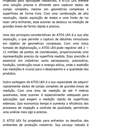
Projetado para aplicações industriais, o ATOS LRX oferece
uma solução precisa e eficiente para capturar dados de
campo completo, mesmo em geometrias complexas e
superfícies de forma livre. Com uma combinação de alta
resolução, rápida aquisição de dados e uma fonte de luz
laser ultra brilhante, esse scanner se destaca na medição de
grandes áreas de forma rápida e precisa.
Uma das principais características do ATOS LRX é a sua alta
resolução, o que permite a captura de detalhes minuciosos
em objetos de geometrias complexas. Com uma única
tomada de digitalização, o ATOS LRX pode registrar até 2 ×
12 milhões de pontos de coordenadas, proporcionando uma
representação precisa da superfície medida. Essa precisão é
essencial em indústrias como aeroespacial, automotiva,
fundição, construção naval e energia eólica, onde a exatidão
nas medições é crucial para o desempenho e a qualidade dos
produtos.
Outra vantagem do ATOS LRX é a sua capacidade de adquirir
rapidamente dados de campo completo de grandes áreas de
medição. Com uma área de medição de até 4 metros
quadrados, esse scanner é especialmente adequado para
aplicações que exigem a medição rápida de superfícies
extensas. Isso economiza tempo e aumenta a eficiência dos
processos de inspeção e controle de qualidade, permitindo
uma análise mais ágil e precisa.
O ATOS LRX foi projetado para enfrentar os desafios dos
ambientes de produção industrial. Sua carcaça robusta é